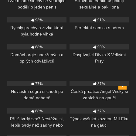
Dvě mladé slečny se ve trojce
Šikovnou teenku uspokojí
podělí o jeden penis
sexuálně a pak i ona
1K
554
93%
91%
Rychlý prachy a zrzka která
Perfektní samica s pérem
byla hodně vlhká
795
367
88%
90%
Domácí orgie nadržených a
Dospívající Dívka S Velkými
opilých odvážlivců
Prsy
241
492
77%
87%
Nevlastní ségra si chodí po
Česká prsatice Angel Wicky si
domě nahatá!
zapíchá na gauči
219
498
88%
57%
Příliš tvrdý sex? Nestěžuj si,
Týpek vyšuká kozatou MILFku
lepší tvrdý než žádný nebo
na gauči
144
404
ne?!